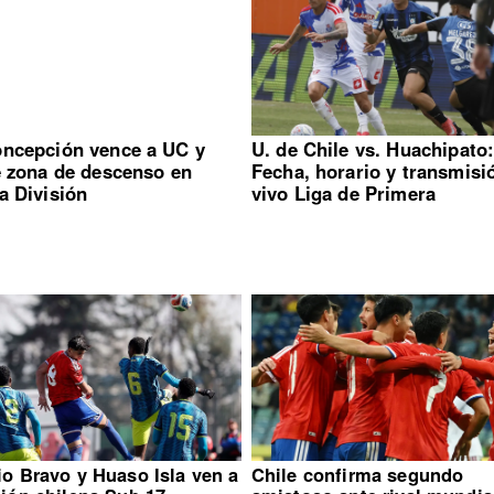
ncepción vence a UC y
U. de Chile vs. Huachipato
e zona de descenso en
Fecha, horario y transmisi
a División
vivo Liga de Primera
io Bravo y Huaso Isla ven a
Chile confirma segundo