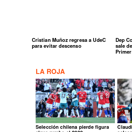
Cristian Muñoz regresa a UdeC
Dep Co
para evitar descenso
sale d
Primer
LA ROJA
Selección chilena pierde figura
Claud