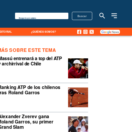
Buscar
Búsqueda por palabra
EDITORIAL
¿QUIÉNES SOMOS?
MÁS SOBRE ESTE TEMA
Massú entrenará a top del ATP
y archirrival de Chile
Ranking ATP de los chilenos
tras Roland Garros
Alexander Zverev gana
Roland Garros, su primer
Grand Slam