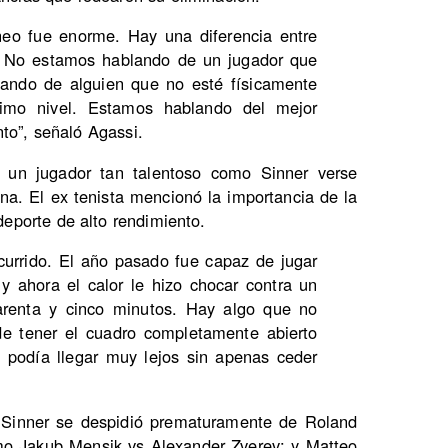
neo fue enorme. Hay una diferencia entre
o. No estamos hablando de un jugador que
lando de alguien que no esté físicamente
imo nivel. Estamos hablando del mejor
to”, señaló Agassi.
 un jugador tan talentoso como Sinner verse
na. El ex tenista mencionó la importancia de la
 deporte de alto rendimiento.
currido. El año pasado fue capaz de jugar
y ahora el calor le hizo chocar contra un
renta y cinco minutos. Hay algo que no
de tener el cuadro completamente abierto
podía llegar muy lejos sin apenas ceder
k Sinner se despidió prematuramente de Roland
omo Jakub Mensik vs Alexander Zverev; y Matteo