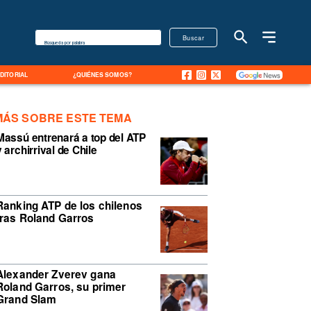
Buscar
Búsqueda por palabra
EDITORIAL
¿QUIÉNES SOMOS?
MÁS SOBRE ESTE TEMA
Massú entrenará a top del ATP
y archirrival de Chile
Ranking ATP de los chilenos
tras Roland Garros
Alexander Zverev gana
Roland Garros, su primer
Grand Slam