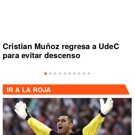
deC
Colo Colo rompe récord en Li
de Primera al vencer a Everto
IR A
LA ROJA