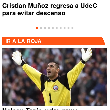
sa a UdeC
Colo Colo rompe récord
de Primera al vencer a 
IR A
LA ROJA