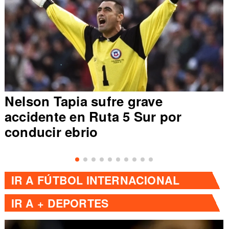
ia sufre grave
Argentina a
en Ruta 5 Sur por
selecciones 
brio
equipos
IR A
FÚTBOL INTERNACIONAL
IR A
+ DEPORTES