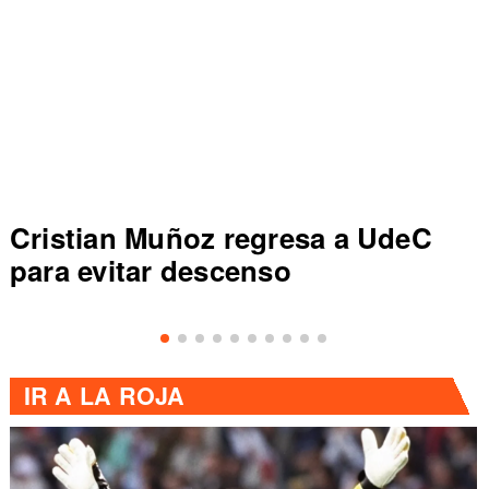
gresa a UdeC
Colo Colo rompe réc
so
de Primera al vencer
IR A
LA ROJA