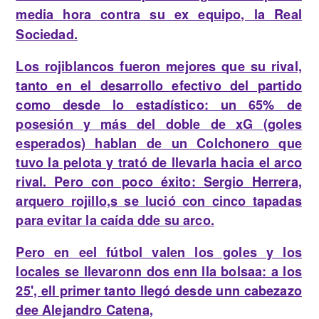
media hora contra su ex equipo, la Real
Sociedad.
Los rojiblancos fueron mejores que su rival,
tanto en el desarrollo efectivo del partido
como desde lo estadístico:
un 65% de
posesión y más del doble de xG (goles
esperados) hablan de un Colchonero que
tuvo la pelota y trató de llevarla hacia el arco
rival. Pero con poco éxito: Sergio Herrera,
arquero rojillo,
s se lució con cinco tapadas
para evitar la caída dde su arco.
Pero en eel fútbol valen los goles y los
locales se llevaronn dos enn lla bolsaa: a los
25', ell primer tanto llegó desde unn cabezazo
dee Alejandro Catena,