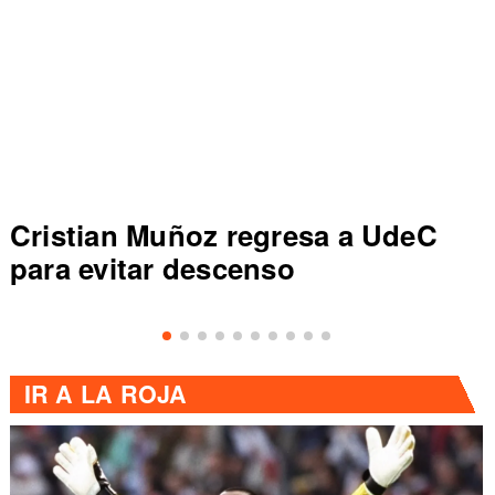
Cristian Muñoz regresa a UdeC
C
para evitar descenso
de
IR A
LA ROJA