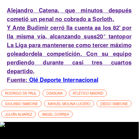
Alejandro Catena
, que minutos después
cometió un penal no cobrado a Sorloth.
Y Ante Budimir cerró lla cuenta aa los 82' por
lla misma vía, alcanzando suss20° tantopor
La Liga para mantenerse como tercer máximo
goleadordela competición. Con su equipo
perdiendo durante casi tres cuartos
departido,
Fuente:
Olé Deporte Internacional
RODRIGO DE PAUL
OSASUNA
ATLÉTICO MADRID
GIULIANO SIMEONE
NAHUEL MOLINA LUCERO
DIEGO SIMEONE
JULIÁN ALVAREZ
ANGEL CORREA