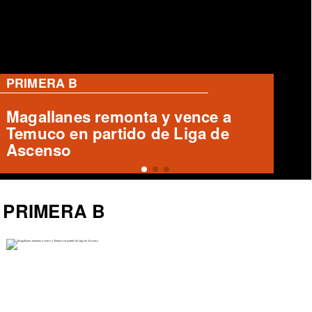
PRIMERA B
Cobreloa empata 1-1 con Iquique
en el Zorros del Desierto
PRIMERA B