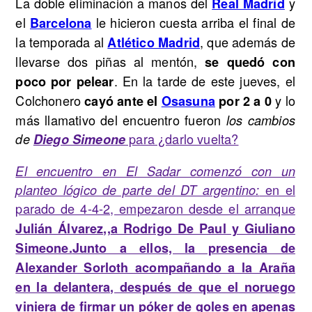
La doble eliminación a manos del
y
Real Madrid
el
le hicieron cuesta arriba el final de
Barcelona
la temporada al
, que además de
Atlético Madrid
llevarse dos piñas al mentón,
se quedó con
. En la tarde de este jueves, el
poco por pelear
Colchonero
y lo
cayó ante el
Osasuna
por 2 a 0
más llamativo del encuentro fueron
los cambios
para ¿darlo vuelta?
de
Diego Simeone
El encuentro en El Sadar comenzó con un
en el
planteo lógico de parte del DT argentino:
parado de 4-4-2, empezaron desde el arranque
Julián Álvarez,,
a Rodrigo De Paul y Giuliano
Simeone.
Junto a ellos, la presencia de
Alexander Sorloth acompañando a la Araña
en la delantera, después de que el noruego
viniera de firmar un póker de goles en apenas