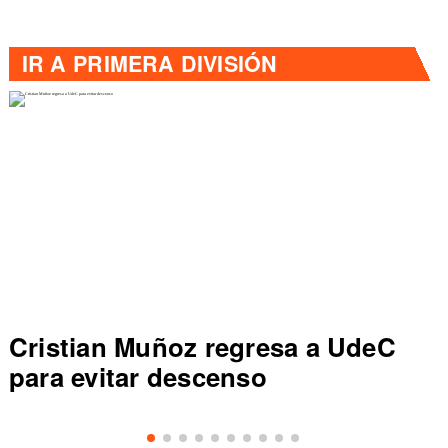
IR A
PRIMERA DIVISIÓN
deC
Colo Colo rompe récord en Li
de Primera al vencer a Everto