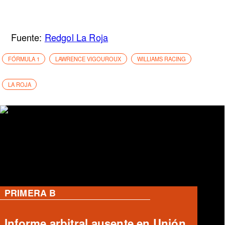
Fuente:
Redgol La Roja
FÓRMULA 1
LAWRENCE VIGOUROUX
WILLIAMS RACING
LA ROJA
RANGERS
José Tomás Herrera en Rangers: