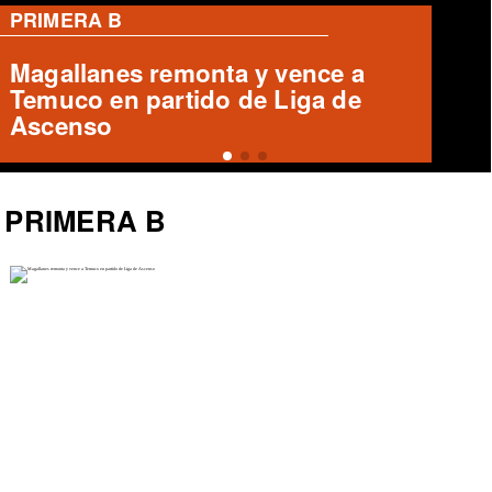
PRIMERA B
Cobreloa empata 1-1 con Iquique
en el Zorros del Desierto
PRIMERA B