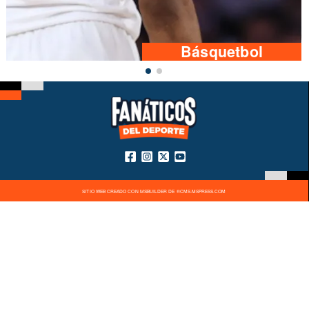
Básquetbol
SITIO WEB CREADO CON MSBUILDER DE ®CMS-MSPRESS.COM