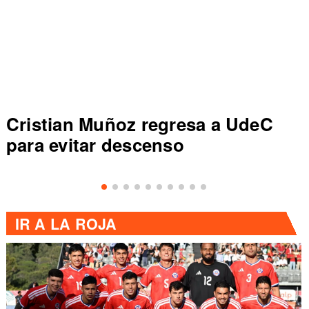
C
Colo Colo rompe récord en Lig
de Primera al vencer a Everton
IR A
LA ROJA