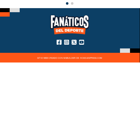
SITIO WEB CREADO CON MSBUILDER DE ®CMS-MSPRESS.COM