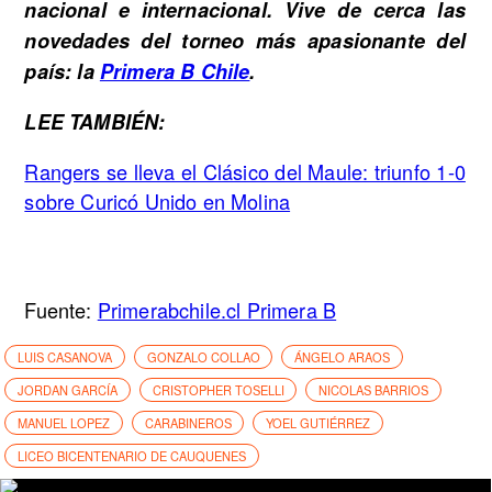
nacional e internacional. Vive de cerca las
novedades del torneo más apasionante del
país: la
Primera B Chile
.
LEE TAMBIÉN:
Rangers se lleva el Clásico del Maule: triunfo 1-0
sobre Curicó Unido en Molina
Fuente:
Primerabchile.cl Primera B
LUIS CASANOVA
GONZALO COLLAO
ÁNGELO ARAOS
JORDAN GARCÍA
CRISTOPHER TOSELLI
NICOLAS BARRIOS
MANUEL LOPEZ
CARABINEROS
YOEL GUTIÉRREZ
LICEO BICENTENARIO DE CAUQUENES