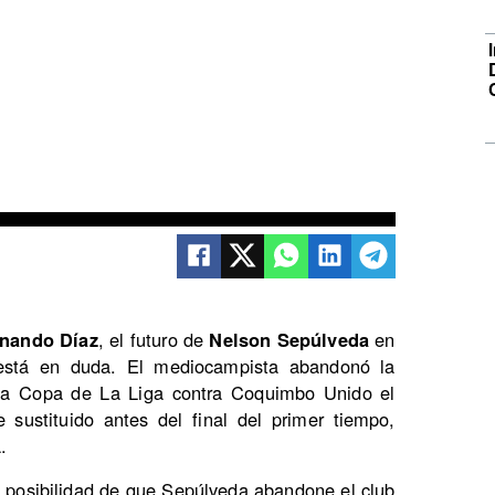
rnando Díaz
, el futuro de
Nelson Sepúlveda
en
stá en duda. El mediocampista abandonó la
 la Copa de La Liga contra Coquimbo Unido el
 sustituido antes del final del primer tiempo,
.
 posibilidad de que Sepúlveda abandone el club