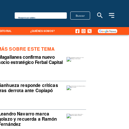
Buscar
Búsqueda por palabra
EDITORIAL
¿QUIÉNES SOMOS?
MÁS SOBRE ESTE TEMA
Magallanes confirma nuevo
socio estratégico Ferbal Capital
Sanhueza responde críticas
tras derrota ante Copiapó
Leandro Navarro marca
golazo y recuerda a Ramón
Fernández