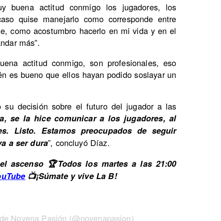
y buena actitud conmigo los jugadores, los
caso quise manejarlo como corresponde entre
nte, como acostumbro hacerlo en mi vida y en el
andar más”.
ena actitud conmigo, son profesionales, eso
én es bueno que ellos hayan podido soslayar un
su decisión sobre el futuro del jugador a las
a, se la hice comunicar a los jugadores, al
es. Listo. Estamos preocupados de seguir
”, concluyó Díaz.
a a ser dura
l ascenso 🏆Todos los martes a las 21:00
ouTube
📺¡Súmate y vive La B!
 de Novena Pasión (@novenapasion)