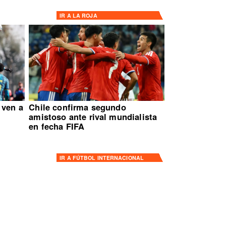
IR A
LA ROJA
 ven a
Chile confirma segundo
amistoso ante rival mundialista
en fecha FIFA
IR A
FÚTBOL INTERNACIONAL