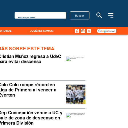
Buscar
Búsqueda por palabra
EDITORIAL
¿QUIÉNES SOMOS?
MÁS SOBRE ESTE TEMA
Cristian Muñoz regresa a UdeC
para evitar descenso
Colo Colo rompe récord en
Liga de Primera al vencer a
Everton
Dep Concepción vence a UC y
sale de zona de descenso en
Primera División