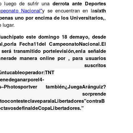
o luego de sufrir una
derrota ante Deportes
peonato Nacional"
y se encuentran en la
sixth
apenas uno por encima de los Universitarios,
,
 lugar.
 Huachipato este domingo 18 demayo, desde
al,porla Fecha11del CampeonatoNacional.El
,
será transmitido portelevisión,enla señalde
erade manera online por
,
para usuarios
te suscritos
úntucableoperador:
TNT
ienedeganarporel4-
es–Photosportver también¿JuegaAránguiz?
 sorprende
oocontesteclaveparalaLibertadores
"contraB
octavosdefinaldeCopaLibertadores."