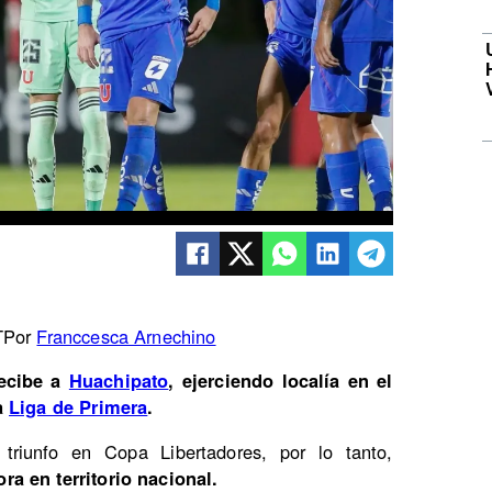
T
Por
Franccesca Arnechino
ecibe a
Huachipato
, ejerciendo localía en el
a
Liga de Primera
.
triunfo en Copa Libertadores, por lo tanto,
ra en territorio nacional.