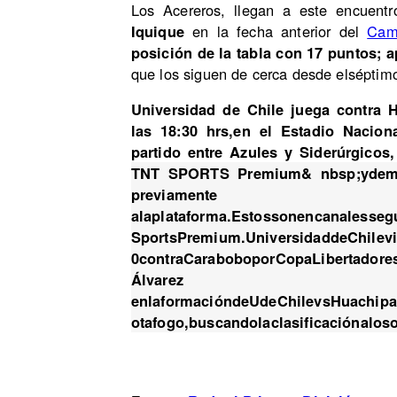
Los Acereros, llegan a este encuentr
Iquique
en la fecha anterior del
Cam
posición de la tabla con 17 puntos; 
que los siguen de cerca desde el
séptimo
Universidad de Chile juega contra
las 18:30 hrs
,en el Estadio Nacion
partido entre Azules y Siderúrgicos
TNT SPORTS Premium& nbsp;ydemn
previamen
alaplataforma.Estossonencanalesseg
SportsPremium
.UniversidaddeChilev
0contraCaraboboporCopaLibertador
Álvarez
enlaformacióndeUdeChilevsHuachipat
otafogo,buscandolaclasificaciónalos