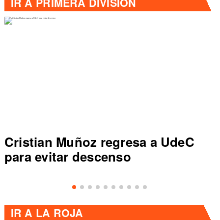
IR A
PRIMERA DIVISIÓN
Colo Colo rompe récord en Liga
de Primera al vencer a Everton
IR A
LA ROJA