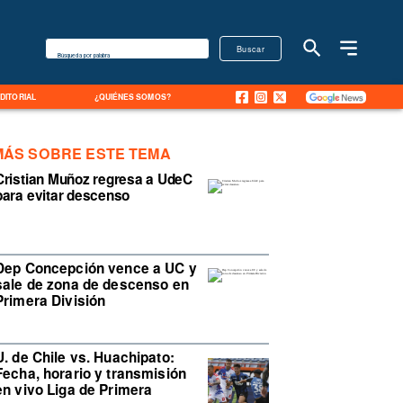
Buscar
Búsqueda por palabra
EDITORIAL
¿QUIÉNES SOMOS?
MÁS SOBRE ESTE TEMA
Cristian Muñoz regresa a UdeC
para evitar descenso
Dep Concepción vence a UC y
sale de zona de descenso en
Primera División
U. de Chile vs. Huachipato:
Fecha, horario y transmisión
en vivo Liga de Primera