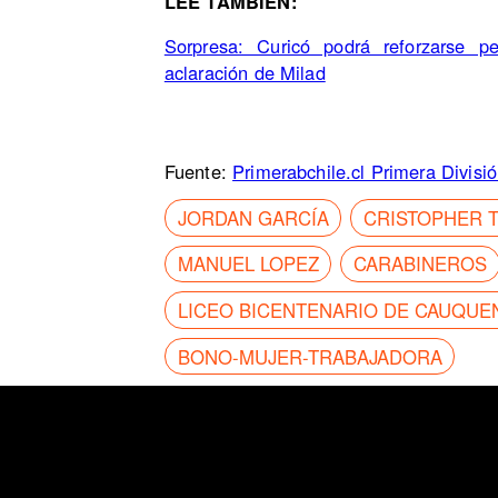
LEE TAMBIÉN:
Sorpresa: Curicó podrá reforzarse p
aclaración de Milad
Fuente:
Primerabchile.cl Primera Divisi
JORDAN GARCÍA
CRISTOPHER T
MANUEL LOPEZ
CARABINEROS
LICEO BICENTENARIO DE CAUQUE
BONO-MUJER-TRABAJADORA