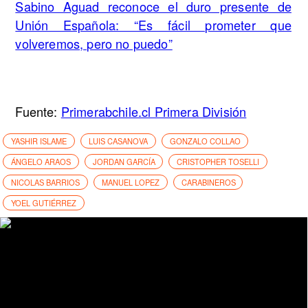
Sabino Aguad reconoce el duro presente de
Unión Española: “Es fácil prometer que
volveremos, pero no puedo”
Fuente:
Primerabchile.cl Primera División
YASHIR ISLAME
LUIS CASANOVA
GONZALO COLLAO
ÁNGELO ARAOS
JORDAN GARCÍA
CRISTOPHER TOSELLI
NICOLAS BARRIOS
MANUEL LOPEZ
CARABINEROS
YOEL GUTIÉRREZ