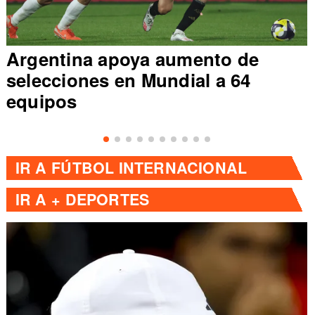
Argentina apoya aumento de
C
selecciones en Mundial a 64
co
equipos
c
IR A
FÚTBOL INTERNACIONAL
IR A
+ DEPORTES