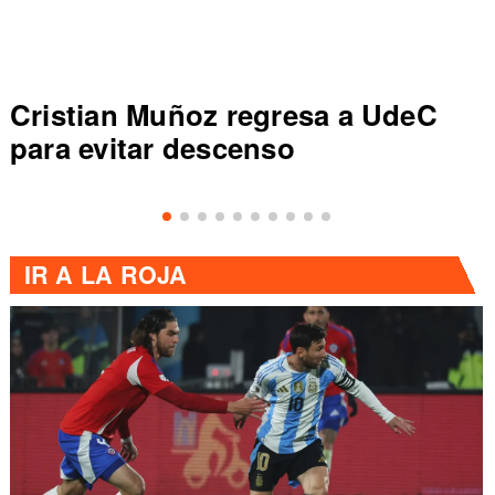
uñoz regresa a UdeC
Colo Colo r
r descenso
de Primera a
IR A
LA ROJA