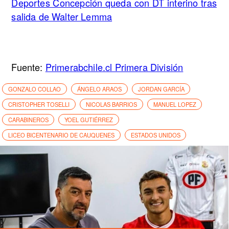
Deportes Concepción queda con DT interino tras
salida de Walter Lemma
Fuente:
Primerabchile.cl Primera División
GONZALO COLLAO
ÁNGELO ARAOS
JORDAN GARCÍA
CRISTOPHER TOSELLI
NICOLAS BARRIOS
MANUEL LOPEZ
CARABINEROS
YOEL GUTIÉRREZ
LICEO BICENTENARIO DE CAUQUENES
ESTADOS UNIDOS