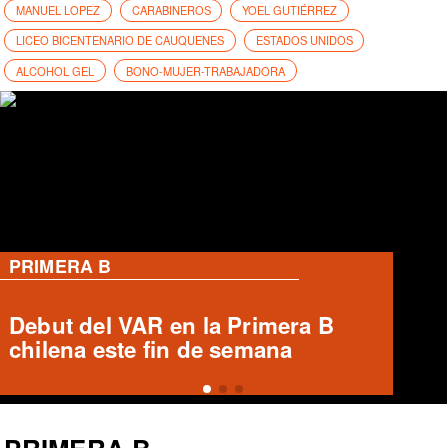
MANUEL LOPEZ
CARABINEROS
YOEL GUTIÉRREZ
LICEO BICENTENARIO DE CAUQUENES
ESTADOS UNIDOS
ALCOHOL GEL
BONO-MUJER-TRABAJADORA
PRIMERA B
Ronald Fuentes habla sobre caso
Enzo Riquelme y Ángelo Araos