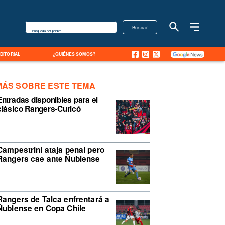
Buscar
Búsqueda por palabra
EDITORIAL
¿QUIÉNES SOMOS?
MÁS SOBRE ESTE TEMA
Entradas disponibles para el
clásico Rangers-Curicó
Campestrini ataja penal pero
Rangers cae ante Ñublense
Rangers de Talca enfrentará a
Ñublense en Copa Chile