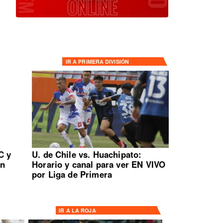
IR A
PRIMERA DIVISIÓN
C y
U. de Chile vs. Huachipato:
en
Horario y canal para ver EN VIVO
por Liga de Primera
IR A
LA ROJA