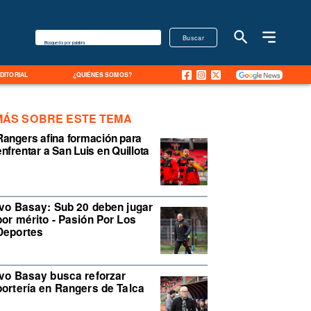
Buscar
Búsqueda por palabra
EDITORIAL
¿QUIÉNES SOMOS?
MÁS SOBRE ESTE TEMA
Rangers afina formación para
enfrentar a San Luis en Quillota
Ivo Basay: Sub 20 deben jugar
por mérito - Pasión Por Los
Deportes
Ivo Basay busca reforzar
portería en Rangers de Talca