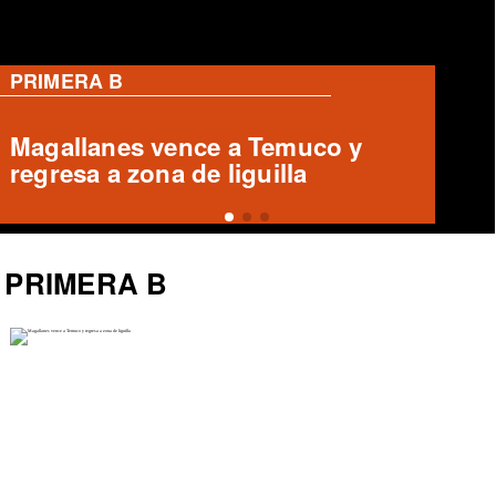
PRIMERA B
Magallanes remonta y vence a
Temuco en partido de Liga de
Ascenso
PRIMERA B