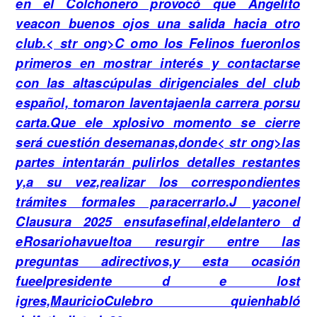
en el Colchonero provocó que Angelito
veacon buenos ojos una salida hacia otro
club.< str ong>C omo los Felinos fueronlos
primeros en mostrar interés y contactarse
con las altascúpulas dirigenciales del club
español, tomaron laventajaenla carrera porsu
carta.Que ele xplosivo momento se cierre
será cuestión desemanas,donde< str ong>las
partes intentarán pulirlos detalles restantes
y,a su vez,realizar los correspondientes
trámites formales paracerrarlo.J yaconel
Clausura 2025 ensufasefinal,eldelantero d
eRosariohavueltoa resurgir entre las
preguntas adirectivos,y esta ocasión
fueelpresidente d e lost
igres,MauricioCulebro quienhabló