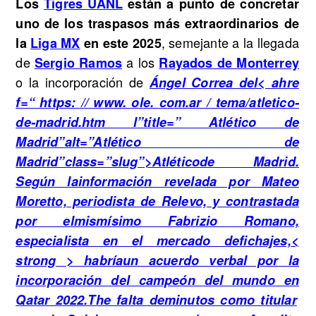
Los
Tigres UANL
están a punto de concretar
uno de los traspasos más extraordinarios de
, semejante a la llegada
la
Liga MX
en este 2025
de
a los
Sergio Ramos
Rayados de Monterrey
o la incorporación de
Ángel Correa
del< ahre
f=“ https: // www. ole. com.ar / tema/atletico-
de-madrid.htm l”title=” Atlético de
Madrid”alt=”Atlético de
Madrid”class=”slug”>Atléticode Madrid.
Según lainformación revelada por Mateo
Moretto, periodista de Relevo, y contrastada
por elmismísimo Fabrizio Romano,
especialista en el mercado defichajes,<
strong > habríaun acuerdo verbal por la
incorporación del campeón del mundo en
Qatar 2022.
The falta deminutos como titular