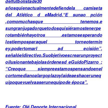
delfutbolistade30
añosquienactualmentedefiendela camiseta
del Atlético d eMadrid.“E sunao pción
,comomuchasque tenemos,e
sungranjugadorquetodosquisiéramostenerpe
rotambiénhayotros ,estamosesperando
lostiemposparaquel torneotermin
ey,podertomarl ad ecisión”,
señalóeldirectivo.Suobjetivoescrearunproyect
oilusionantebajolasórdenesd eGuidoPizarro :
“Creoque siempreestamospensandoenel
cortomedianoalargoplazoylaideaeshaceruneq
uipoquevuelvaaserunequipode época”.
Fuente:
Olé Deporte Internacional