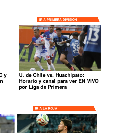
IR A
PRIMERA DIVISIÓN
C y
U. de Chile vs. Huachipato:
en
Horario y canal para ver EN VIVO
por Liga de Primera
IR A
LA ROJA