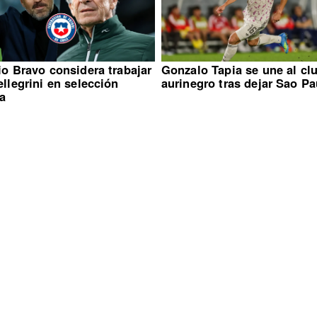
o Bravo considera trabajar
Gonzalo Tapia se une al cl
llegrini en selección
aurinegro tras dejar Sao Pa
na