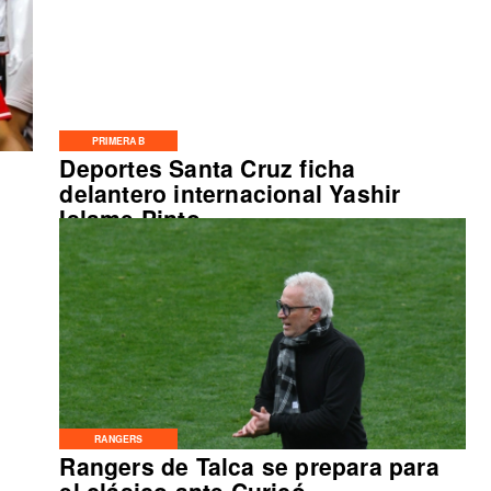
PRIMERA B
Deportes Santa Cruz ficha
delantero internacional Yashir
Islame Pinto
RANGERS
Rangers de Talca se prepara para
el clásico ante Curicó