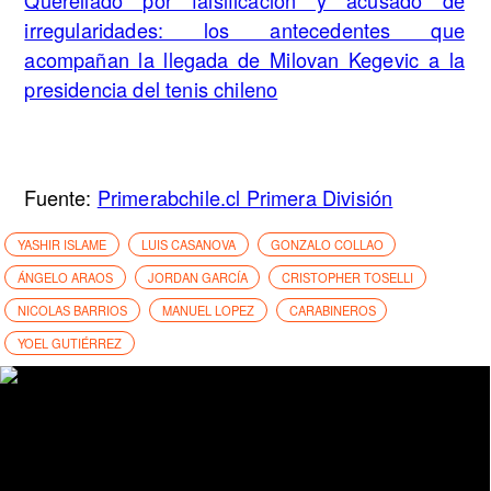
irregularidades: los antecedentes que
acompañan la llegada de Milovan Kegevic a la
presidencia del tenis chileno
Fuente:
Primerabchile.cl Primera División
YASHIR ISLAME
LUIS CASANOVA
GONZALO COLLAO
ÁNGELO ARAOS
JORDAN GARCÍA
CRISTOPHER TOSELLI
NICOLAS BARRIOS
MANUEL LOPEZ
CARABINEROS
YOEL GUTIÉRREZ