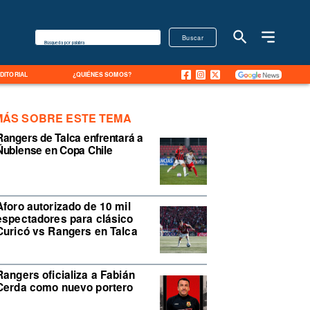
Buscar
Búsqueda por palabra
EDITORIAL
¿QUIÉNES SOMOS?
MÁS SOBRE ESTE TEMA
Rangers de Talca enfrentará a
Ñublense en Copa Chile
Aforo autorizado de 10 mil
espectadores para clásico
Curicó vs Rangers en Talca
Rangers oficializa a Fabián
Cerda como nuevo portero