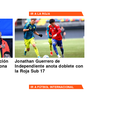
IR A
LA ROJA
ción
Jonathan Guerrero de
ona
Independiente anota doblete con
la Roja Sub 17
IR A
FÚTBOL INTERNACIONAL