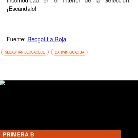
¡Escándalo!
Fuente:
Redgol La Roja
SEBASTIÁN BECCACECE
DARWIN GUAGUA
PRIMERA B