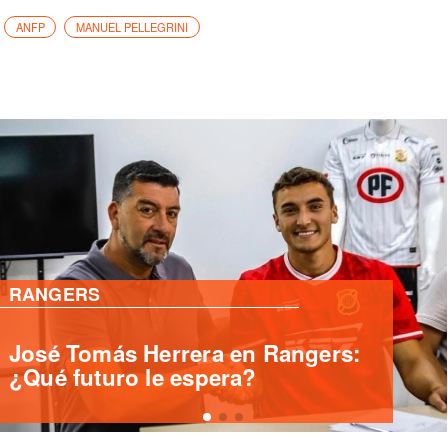
ANFP
MANUEL PELLEGRINI
PRIMERA B
Deportes Santa Cruz ficha
delantero internacional Yashir
Islame Pinto