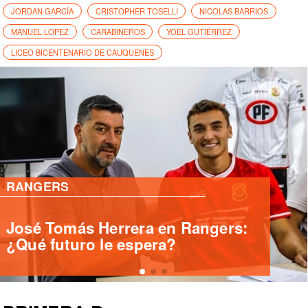
JORDAN GARCÍA
CRISTOPHER TOSELLI
NICOLAS BARRIOS
MANUEL LOPEZ
CARABINEROS
YOEL GUTIÉRREZ
LICEO BICENTENARIO DE CAUQUENES
PRIMERA B
Deportes Santa Cruz ficha
delantero internacional Yashir
Islame Pinto