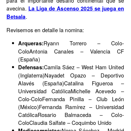
para el importante desafío continental que se
avecina.
La Liga de Ascenso 2025 se juega en
.
Betsala
Revisemos en detalle la nomina:
Ryann Torrero – Colo-
Arqueras:
ColoAntonia Canales – Valencia CF
(España)
Camila Sáez – West Ham United
Defensas:
(Inglaterra)Nayadet Opazo – Deportivo
Alavés (España)Catalina Figueroa –
Universidad CatólicaMichelle Acevedo –
Colo-ColoFernanda Pinilla – Club León
(México)Fernanda Ramírez – Universidad
CatólicaRosario Balmaceda – Colo-
ColoClaudia Salfate – Coquimbo Unido
Nerea Sánchez – Madrid
Mediocampistas: