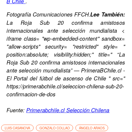
B Chile
.
Fotografía Comunicaciones FFCH.
Lee También:
La Roja Sub 20 confirma amistosos
internacionales ante selección mundialista
<
iframe class= "wp-embedded-content" sandbox=
"allow-scripts" security= "restricted" style= "
position:absolute; visibility:hidden;" title=" “La
Roja Sub 20 confirma amistosos internacionales
ante selección mundialista” — PrimeraBChile.cl -
El Portal del fútbol de ascenso de Chile " src="
https://primerabchile.cl/seleccion-chilena-sub-20-
confirmacion-de-dos
Fuente:
Primerabchile.cl Selección Chilena
LUIS CASANOVA
GONZALO COLLAO
ÁNGELO ARAOS