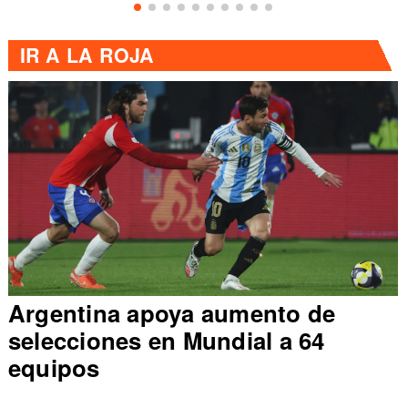
IR A
LA ROJA
e
Claudio Bravo considera traba
con Pellegrini en selección
chilena