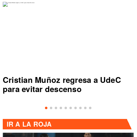
uñoz regresa a UdeC
Colo Colo r
r descenso
de Primera a
IR A
LA ROJA