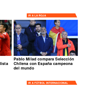
IR A
LA ROJA
Pablo Milad compara Selección
lista
Chilena con España campeona
del mundo
IR A
FÚTBOL INTERNACIONAL