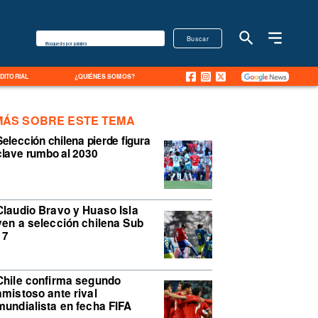
Buscar
Búsqueda por palabra
EDITORIAL
¿QUIÉNES SOMOS?
MÁS SOBRE ESTE TEMA
Selección chilena pierde figura
clave rumbo al 2030
Claudio Bravo y Huaso Isla
ven a selección chilena Sub
17
Chile confirma segundo
amistoso ante rival
mundialista en fecha FIFA