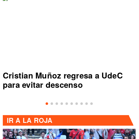
an Muñoz regresa a UdeC
Dep Con
vitar descenso
sale de
Primera 
IR A
LA ROJA