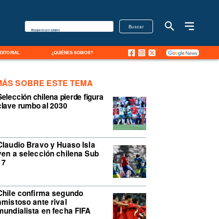
Buscar
Búsqueda por palabra
EDITORIAL
¿QUIÉNES SOMOS?
MÁS SOBRE ESTE TEMA
Selección chilena pierde figura
clave rumbo al 2030
Claudio Bravo y Huaso Isla
ven a selección chilena Sub
17
Chile confirma segundo
amistoso ante rival
mundialista en fecha FIFA