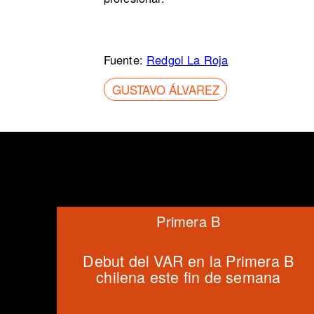
Fuente:
Redgol La Roja
GUSTAVO ÁLVAREZ
Primera B
Debut del VAR en la Primera B
chilena este fin de semana