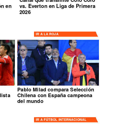
ón en
vs. Everton en Liga de Primera
2026
IR A
LA ROJA
Pablo Milad compara Selección
lista
Chilena con España campeona
del mundo
IR A
FÚTBOL INTERNACIONAL