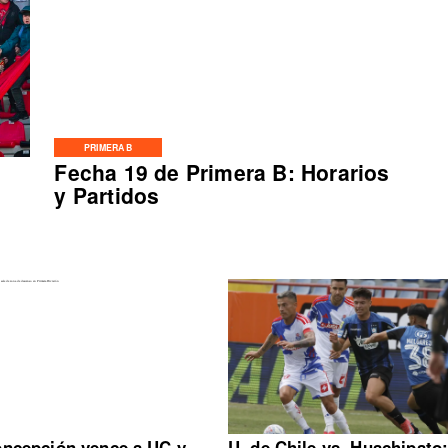
PRIMERA B
Fecha 19 de Primera B: Horarios
y Partidos
ncepción vence a UC y
U. de Chile vs. Huachipato