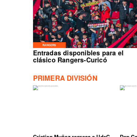
RANGERS
Entradas disponibles para el
clásico Rangers-Curicó
PRIMERA DIVISIÓN
Cristian Muñoz regresa a UdeC
Dep Co