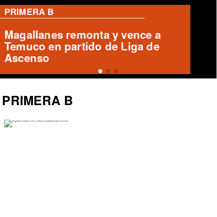
PRIMERA B
Cobreloa empata 1-1 con Iquique
en el Zorros del Desierto
PRIMERA B