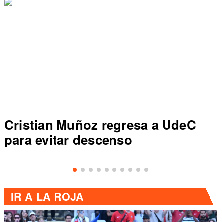
Dep Concepción vence a UC y
sale de zona de descenso en
Primera División
IR A
LA ROJA