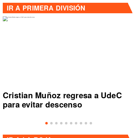
IR A
PRIMERA DIVISIÓN
gresa a UdeC
Colo Colo rompe réc
so
de Primera al vencer