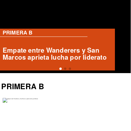
RANGERS
Oncenas de Ivo Basay y Damián
Muñoz para Rangers vs Curicó
Unido
PRIMERA B