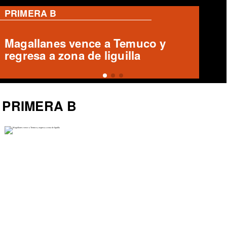
PRIMERA B
Magallanes remonta y vence a
Temuco en partido de Liga de
Ascenso
PRIMERA B