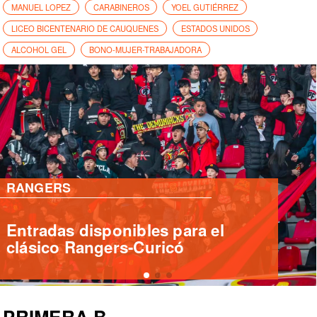
MANUEL LOPEZ
CARABINEROS
YOEL GUTIÉRREZ
LICEO BICENTENARIO DE CAUQUENES
ESTADOS UNIDOS
ALCOHOL GEL
BONO-MUJER-TRABAJADORA
RANGERS
Campestrini ataja penal pero
Rangers cae ante Ñublense
PRIMERA B