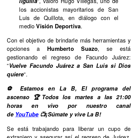
“, valoró Hugo Villegas, uno de
liguilla
los accionistas mayoritarios de San
Luis de Quillota, en diálogo con el
medio
.
Visión Deportiva
Con el objetivo de brindarle más herramientas y
opciones a
, se está
Humberto Suazo
gestionando el regreso de Facundo Juárez:
“
Vuelve Facundo Juárez a San Luis si Dios
“.
quiere
⚽ Estamos en La B, El programa del
ascenso 🏆Todos los martes a las 21:00
horas en vivo por nuestro canal
de
YouTube
📺¡Súmate y vive La B!
Se está trabajando para liberar un cupo de
extranjero y asegurar así el regreso de Juárez.