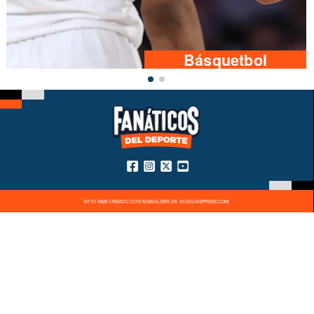
Básquetbol
SITIO WEB CREADO CON MSBUILDER DE ®CMS-MSPRESS.COM