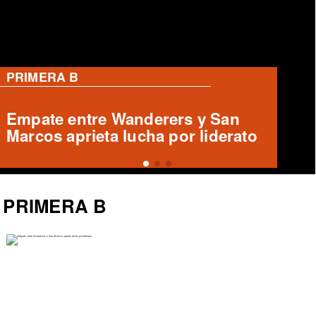
RANGERS
Oncenas de Ivo Basay y Damián
Muñoz para Rangers vs Curicó
Unido
PRIMERA B