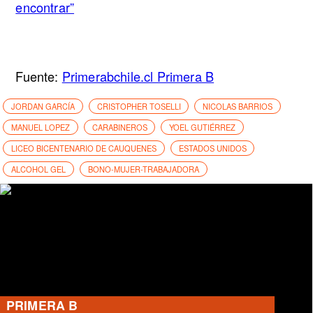
encontrar”
Fuente:
Primerabchile.cl Primera B
JORDAN GARCÍA
CRISTOPHER TOSELLI
NICOLAS BARRIOS
MANUEL LOPEZ
CARABINEROS
YOEL GUTIÉRREZ
LICEO BICENTENARIO DE CAUQUENES
ESTADOS UNIDOS
ALCOHOL GEL
BONO-MUJER-TRABAJADORA
PRIMERA B