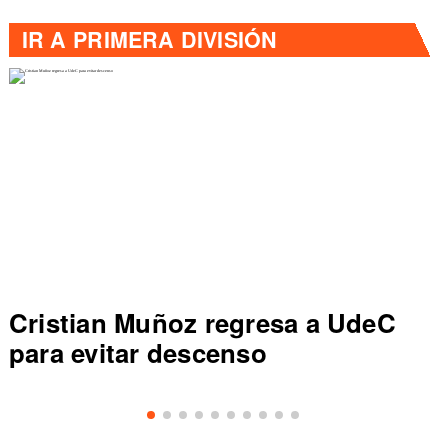
IR A
PRIMERA DIVISIÓN
istian Muñoz regresa a UdeC
Dep 
a evitar descenso
sale
Prim