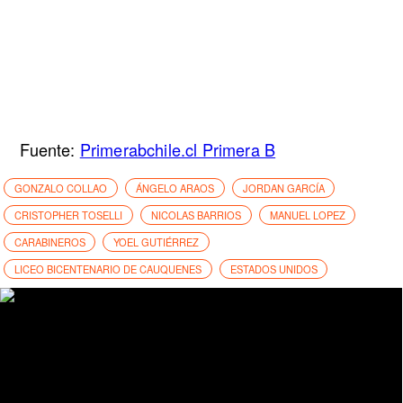
Fuente:
Primerabchile.cl Primera B
GONZALO COLLAO
ÁNGELO ARAOS
JORDAN GARCÍA
CRISTOPHER TOSELLI
NICOLAS BARRIOS
MANUEL LOPEZ
CARABINEROS
YOEL GUTIÉRREZ
LICEO BICENTENARIO DE CAUQUENES
ESTADOS UNIDOS