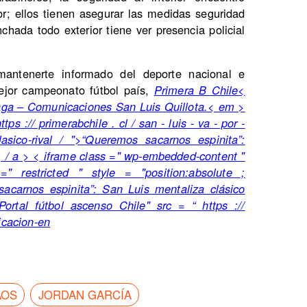
or; ellos tienen asegurar las medidas seguridad
chada todo exterior tiene ver presencia policial
antenerte informado del deporte nacional e
mejor campeonato fútbol país,
Primera B Chile<
aga – Comunicaciones San Luis Quillota.
< em >
ttps :// primerabchile . cl / san - luis - va - por -
-clasico-rival / ">“Queremos sacarnos espinita”:
< / a > < iframe class =" wp-embedded-content "
=" restricted " style = "position:absolute ;
s sacarnos espinita”: San Luis mentaliza clásico
ortal fútbol ascenso Chile" src = “ https ://
ficacion-en
AOS
JORDAN GARCÍA