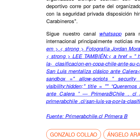
deportivo corre por parte del organizad
con la seguridad privada disposición hin
Carabineros".
Sigue nuestro canal
whatsapp
para m
internacional principalmente noticias 
em >
.< strong > Fotografía Jordan Mor
< strong > LEE TAMBIÉN:
< a href = " h
la- clasificacion-en-copa-chile-ante-su
San Luis mentaliza clásico ante Calera
sandbox =" allow-scripts " security 
visibility:hidden;" title = "" “Queremo
ante Calera ” — PrimeraBChile . cl P
primerabchile .cl/san-luis-va-por-la-clasi
Fuente:
Primerabchile.cl Primera B
GONZALO COLLAO
ÁNGELO AR