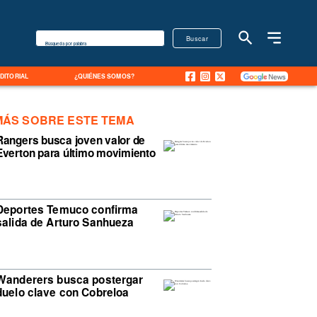
Buscar
Búsqueda por palabra
EDITORIAL
¿QUIÉNES SOMOS?
MÁS SOBRE ESTE TEMA
Rangers busca joven valor de
Everton para último movimiento
Deportes Temuco confirma
salida de Arturo Sanhueza
Wanderers busca postergar
duelo clave con Cobreloa