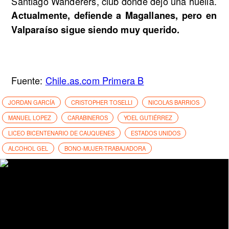
Santiago Wanderers, club donde dejó una huella.
Actualmente, defiende a Magallanes, pero en
Valparaíso sigue siendo muy querido.
Fuente:
Chile.as.com Primera B
JORDAN GARCÍA
CRISTOPHER TOSELLI
NICOLAS BARRIOS
MANUEL LOPEZ
CARABINEROS
YOEL GUTIÉRREZ
LICEO BICENTENARIO DE CAUQUENES
ESTADOS UNIDOS
ALCOHOL GEL
BONO-MUJER-TRABAJADORA