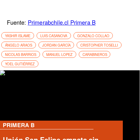
Fuente:
Primerabchile.cl Primera B
YASHIR ISLAME
LUIS CASANOVA
GONZALO COLLAO
ÁNGELO ARAOS
JORDAN GARCÍA
CRISTOPHER TOSELLI
NICOLAS BARRIOS
MANUEL LOPEZ
CARABINEROS
YOEL GUTIÉRREZ
RANGERS