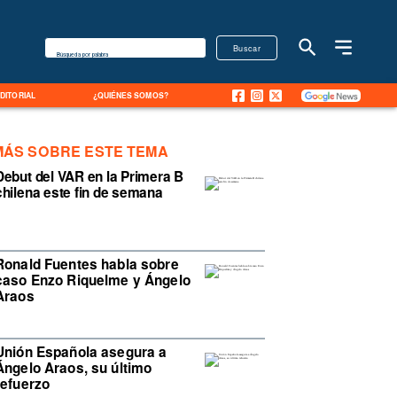
Buscar
Búsqueda por palabra
EDITORIAL
¿QUIÉNES SOMOS?
MÁS SOBRE ESTE TEMA
Debut del VAR en la Primera B
chilena este fin de semana
Ronald Fuentes habla sobre
caso Enzo Riquelme y Ángelo
Araos
Unión Española asegura a
Ángelo Araos, su último
refuerzo