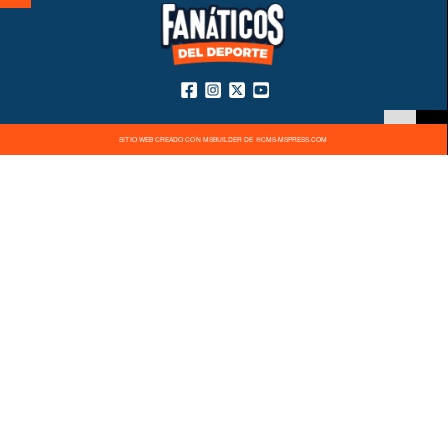
SITIO WEB CREADO CON MSBUILDER DE ®CMS-MSPRESS.COM