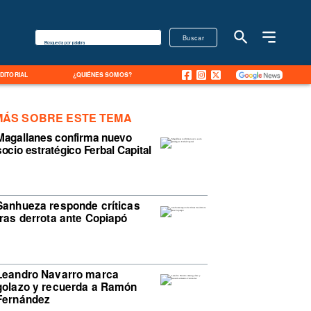
Buscar
Búsqueda por palabra
EDITORIAL
¿QUIÉNES SOMOS?
MÁS SOBRE ESTE TEMA
Magallanes confirma nuevo
socio estratégico Ferbal Capital
Sanhueza responde críticas
tras derrota ante Copiapó
Leandro Navarro marca
golazo y recuerda a Ramón
Fernández