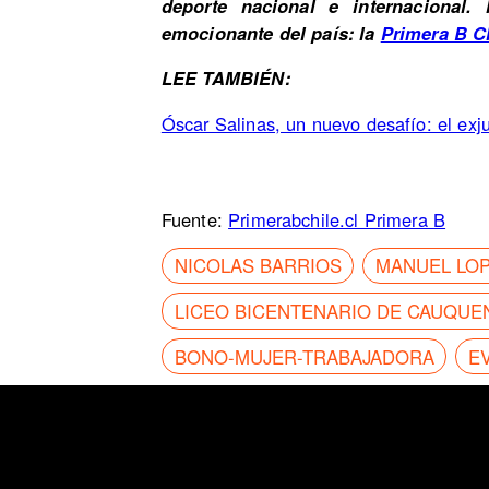
deporte nacional e internacional
emocionante del país: la
Primera B C
LEE TAMBIÉN:
Óscar Salinas, un nuevo desafío: el exju
Fuente:
Primerabchile.cl Primera B
NICOLAS BARRIOS
MANUEL LO
LICEO BICENTENARIO DE CAUQUE
BONO-MUJER-TRABAJADORA
E