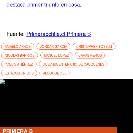
destaca primer triunfo en casa
.
Fuente:
Primerabchile.cl Primera B
ÁNGELO ARAOS
JORDAN GARCÍA
CRISTOPHER TOSELLI
NICOLAS BARRIOS
MANUEL LOPEZ
CARABINEROS
YOEL GUTIÉRREZ
LICEO BICENTENARIO DE CAUQUENES
ESTADOS UNIDOS
ALCOHOL GEL
PRIMERA B